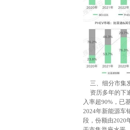
三、细分市集
资历多年的下
入率超90%，已
2024年新能源
段，份额由2020年
于市集举座水平。