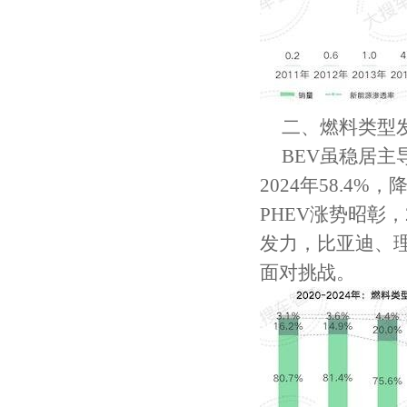
二、燃料类型
BEV虽稳居主
2024年58.4
PHEV涨势昭彰
发力，比亚迪、理
面对挑战。