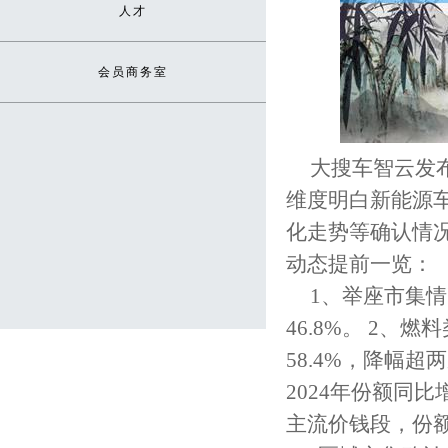
人才
会员商务室
大搜车智云发
维度明白新能源
化走势等确认情
动态提前一览：
1、举座市集情
46.8%。 2、燃
58.4%，降幅
2024年份额同比
主流价钱段，份额由2