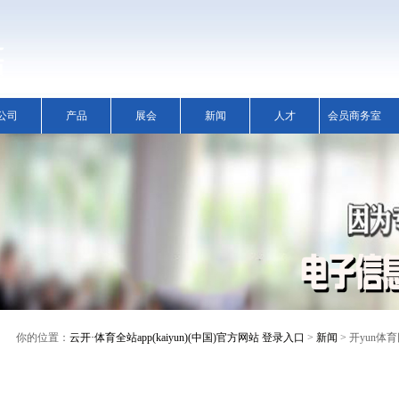
公司
产品
展会
新闻
人才
会员商务室
你的位置：
云开·体育全站app(kaiyun)(中国)官方网站 登录入口
>
新闻
> 开yun