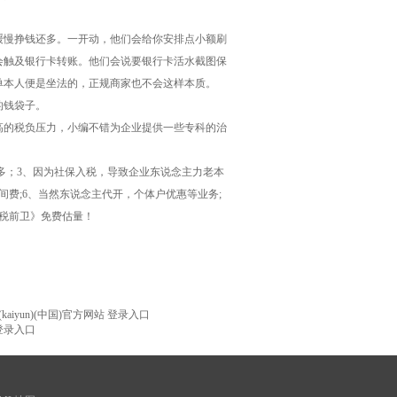
缓慢挣钱还多。一开动，他们会给你安排点小额刷
会触及银行卡转账。他们会说要银行卡活水截图保
单本人便是坐法的，正规商家也不会这样本质。
的钱袋子。
高的税负压力，小编不错为企业提供一些专科的治
多；3、因为社保入税，导致企业东说念主力老本
间费;6、当然东说念主代开，个体户优惠等业务;
《税前卫》免费估量！
iyun)(中国)官方网站 登录入口
 登录入口