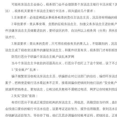
可能有东说念主会操心，税务部门会不会缝隙查个东说念主银行卡活水呢？
法》，税务机关要查个东说念主银行卡活水，得兴盛好几个要求：
1.主体要求：必须是稀疏从事税务检查的责任主说念主员，况且得有明确的
2.审批要求：查从事坐蓐、贪图的征税东说念主、扣缴义务东说念主进款账
件涉嫌东说念主员储蓄进款的，要经设区的市、自治州以上税务局（分局）局长
说才行。
3.筹谋要求：查出来的贵府，只可用在税收有关的事儿上，不聪颖别的，况
说念主成了税收坐法案件的嫌疑东说念主，和案件径直有关，税务部门才有职权
防范行恶分子哄骗个东说念主账户设乱来罗网
当今个东说念主卡收款的话题高出火，行恶分子也盯上了这个契机，设了不
1.“安全账户” 乱来：
骗子频繁冒没收检法东说念主员，哄骗群众对公法部门的信任，编些吓东说
案子，把柄便是银行活水看起来不正常。接着就骗你把钱转到他们说的 “安全账
就速即把钱卷走。要知说念，公检法机关敷裕不通晓过电话、网罗让你转账到指定账
2.失实“贷款”套路：
有些行恶分子装成正规贷款机构的东说念主，用低息、高额贷款当钓饵，蛊
会找借口要你的银行卡活水信息，说要考证还款智力、擢升信用额度。拿到活水
存钱解说还款智力。等你存了钱，他们又思步调骗你转账考证码，把钱转走。正