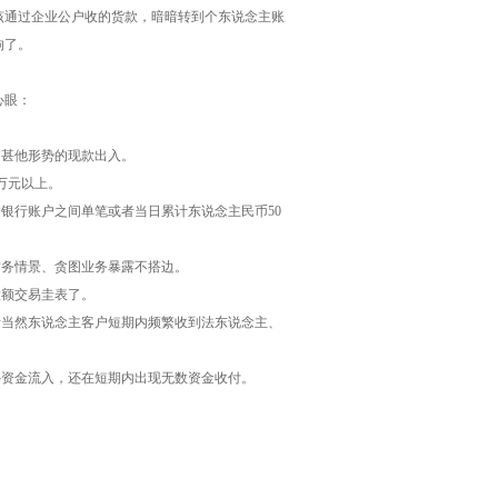
该通过企业公户收的货款，暗暗转到个东说念主账
响了。
心眼：
过甚他形势的现款出入。
万元以上。
银行账户之间单笔或者当日累计东说念主民币50
财务情景、贪图业务暴露不搭边。
大额交易圭表了。
者当然东说念主客户短期内频繁收到法东说念主、
外资金流入，还在短期内出现无数资金收付。