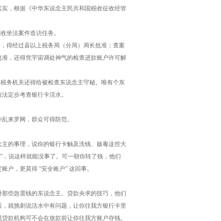
其实，根据《中华东说念主民共和国税收征收经管
税收坐法案件造访任务。
户，得经过县以上税务局（分局）局长批准；查案
批准，还得凭宇宙调处神气的检查进款账户许可解
且税务机关还得给被检查东说念主守秘。唯有个东
按法定步考查银行卡活水。
少乱来罗网，群众可得防范。
念主的事理，说你的银行卡触及洗钱、贩毒这些大
户”，说这样就能没事了。可一朝你转了钱，他们
户，更莫得 “安全账户” 这回事。
卦那些急需钱的东说念主。贷款央求的技巧，他们
后，就挑刺说活水中有问题，让你往我方银行卡里
规贷款机构可不会在放款前让你往我方账户存钱。