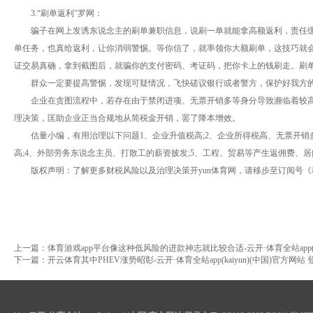
3.“刷单返利”罗网：
骗子在网上发诱东说念主的刷单兼职信息，说刷一单就能拿高额返利，责任
单任务，也真给返利，让你消弱警惕。等你信了，就率领你大额刷单，这技巧就
证交易真确，拿到截图后，就骗你的支付密码、考证码，把你卡上的钱刷走。刷
群众一定要提高警惕，发现可疑情况，飞快磋议银行或者警方，保护好我方
企业在贪图流程中，若存在由于禁闭进项、无票开销多等身分导致濒临着较
理决策，匡助企业正当合规地从简税金开销，罢了降本增效。
估量小编，有用治理以下问题1、企业升值税高;2、企业所得税高、无票开销
高;4、外部劳务东说念主员、打散工的薪资披发;5、工程、贸易等产生返佣费、居
版权声明：了解更多财税风险以及治理决策开yun体育网，请移步至订阅号
上一篇：
体育游戏app平台像这种低风险的进款神志就比较合适-云开·体育全站app(ka
下一篇：
开云体育其中PHEV涨势昭彰-云开·体育全站app(kaiyun)(中国)官方网站