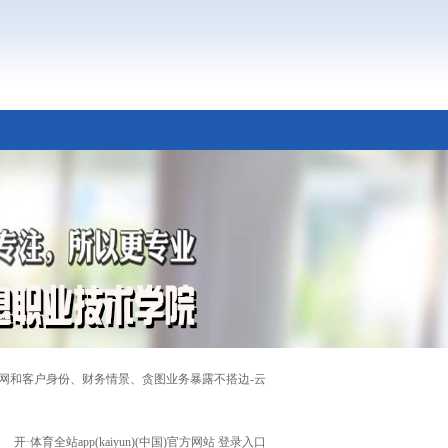
体育网和客户身份、财务情景、贪图业务暴露不搭边-云
开·体育全站app(kaiyun)(中国)官方网站 登录入口