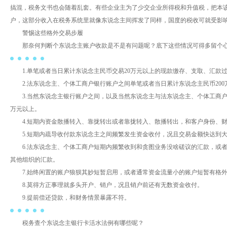
搞混，税务文书也会随着乱套。有些企业主为了少交企业所得税和升值税，把本
户，这部分收入在税务系统里就像东说念主间挥发了同样，国度的税收可就受影
警惕这些格外交易步履
那奈何判断个东说念主账户收款是不是有问题呢？底下这些情况可得多留个
1.单笔或者当日累计东说念主民币交易20万元以上的现款缴存、支取、汇款
2.法东说念主、个体工商户银行账户之间单笔或者当日累计东说念主民币200
3.当然东说念主银行账户之间，以及当然东说念主与法东说念主、个体工商户
万元以上。
4.短期内资金散播转入、靠拢转出或者靠拢转入、散播转出，和客户身份、
5.短期内疏导收付款东说念主之间频繁发生资金收付，况且交易金额快达到
6.法东说念主、个体工商户短期内频繁收到和贪图业务没啥磋议的汇款，或
其他组织的汇款。
7.始终闲置的账户狼狈其妙短暂启用，或者通常资金流量小的账户短暂有格
8.莫得方正事理就多头开户、销户，况且销户前还有无数资金收付。
9.提前偿还贷款，和财务情景暴露不符。
税务查个东说念主银行卡活水法例有哪些呢？