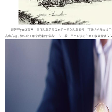
最近开yun体育网，国度税务总局公布的一系列税务案件，可确切给群众提
高出凸起，险些成了每个税案的“常客”。乍一看，用个东说念主账户收款能够仅