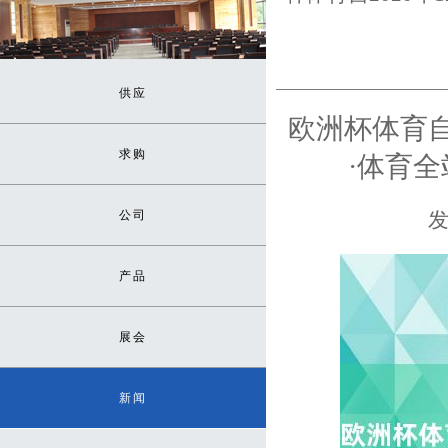
供应
欧洲杯体育自
求购
·体育全站
公司
发
产品
展会
新闻