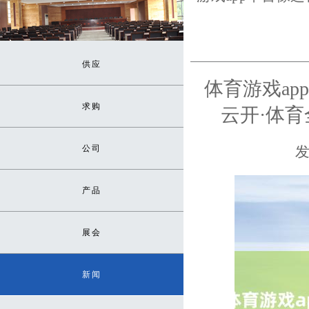
供应
体育游戏a
求购
云开·体育全
公司
发
产品
展会
新闻