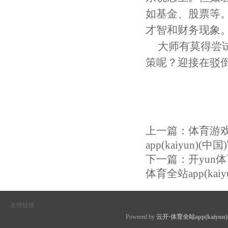
如基金、股票等
才智和财务现象
大师有莫得尝
策呢？迎接在驳倒
上一篇：
体育游戏
app(kaiyun)
下一篇：
开yun
体育全站app(ka
友情链接：
Powered by
云开·体育全站app(kaiyu