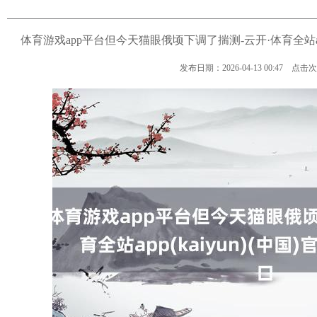
体育游戏app平台但今天猫眼俄顷下调了揣测-云开·体育全站app(
发布日期：2026-04-13 00:47 点击