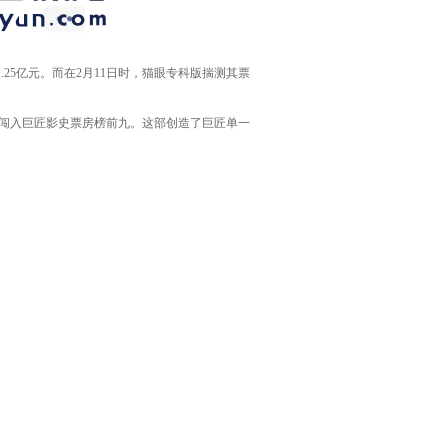
.25亿元。而在2月11日时，猫眼专科版揣测其票
闯入巨匠影史票房榜前九。这部创造了巨匠单一