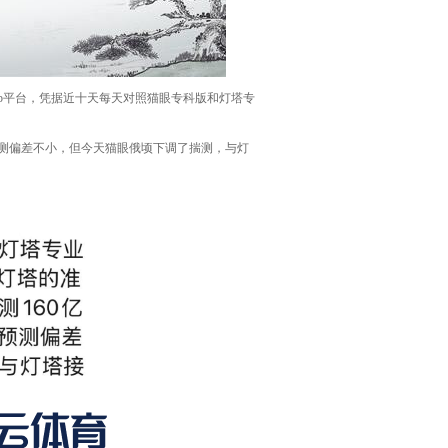
p平台，凭据近十天每天对照猫眼专科版和灯塔专
揣测偏差不小，但今天猫眼俄顷下调了揣测，与灯