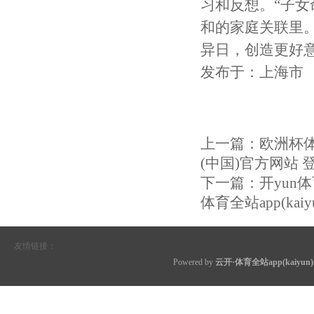
习和反想。“子女
和的家庭关联里
异日，创造更好
发布于：上海市
上一篇：
欧洲杯体
(中国)官方网站 
下一篇：
开yun
体育全站app(ka
友情链接：
Powered by
云开·体育全站app(kaiyu