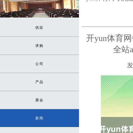
供应
开yun体育
求购
全站a
公司
发
产品
展会
新闻