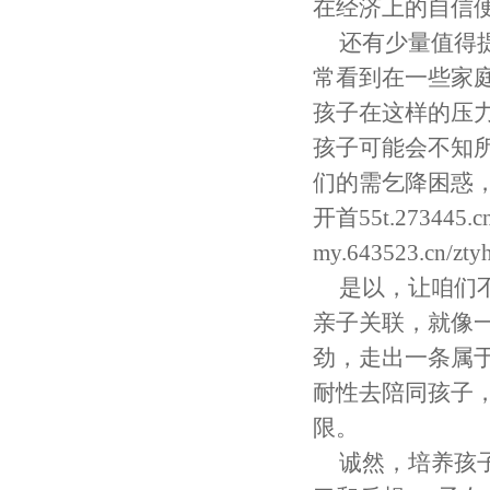
在经济上的自信
还有少量值得
常看到在一些家
孩子在这样的压
孩子可能会不知
们的需乞降困惑，比给
开首55t.273445.c
my.643523.cn/zty
是以，让咱们
亲子关联，就像
劲，走出一条属
耐性去陪同孩子
限。
诚然，培养孩