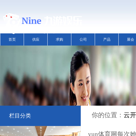
首页
供应
求购
公司
产品
展会
你的位置：
云开
栏目分类
yun体育网每次她