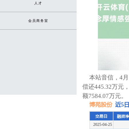
人才
会员商务室
本站音信，4月2
偿还445.32万
额7584.07万元。