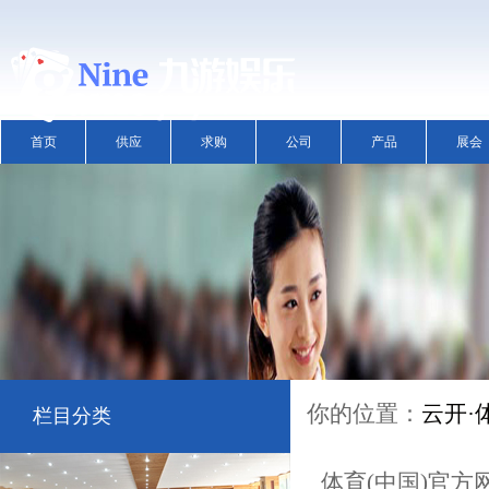
首页
供应
求购
公司
产品
展会
你的位置：
云开·体
栏目分类
体育(中国)官