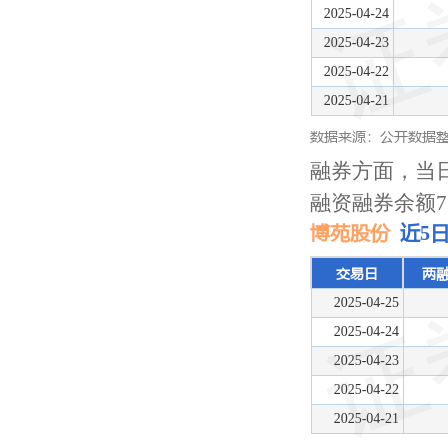
融券方面，当
融资融券余额75