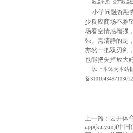
小学问融资融
少反应商场不雅
场看空情感增强
强。需清静的是
亦然一把双刃剑
也能把失掉放大
以上本体为本站据
备310104345710
上一篇：
云开体育
app(kaiyun)