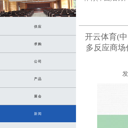
供应
开云体育(
求购
多反应商场作
公司
发
产品
展会
新闻