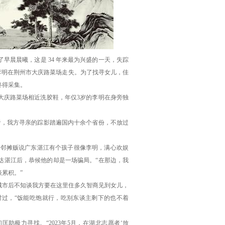
了早晨晨曦，这是 34 年来最为兴盛的一天，失踪
女儿李明在荆州市大庆路菜场走失。为了找寻女儿，佳
终得采集。
）大庆路菜场相近洗胶鞋，年仅3岁的李明在身旁独
记者，我方寻亲的踪影踏遍国内十余个省份，不放过
听隔邻摊贩说广东湛江有个孩子很像李明，满心欢娱
达湛江后，恭候他的却是一场骗局。“在那边，我
累积。”
城市后不知谈我方要在这里住多久智商见到女儿，
过，“饭能吃饱就行，吃别东谈主剩下的也不着
匡助极力寻找。“2023年5月，在湖北志愿者‘放