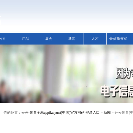
公司
产品
展会
新闻
人才
会员商务室
你的位置：
云开·体育全站app(kaiyun)(中国)官方网站 登录入口
>
新闻
> 开云体育(