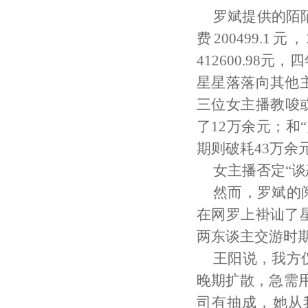
罗斌提供的陌陌
费200499.1元
412600.98
星星落落向其他
三位女主播教唆
了12万余元；和
期则破耗43万余
女主播否定“
然而，罗斌的
在网罗上褂讪了
两东谈主交游时
王阳说，我方
晚期扩散，急需
司有抽成，她从