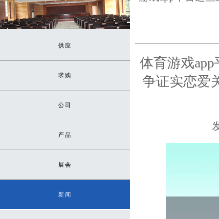
供应
体育游戏ap
求购
争证实恋爱关系
公司
发
产品
展会
新闻