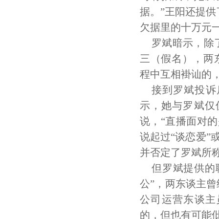
据。”王阳还提供
欠据里的十万元
罗斌暗示，除
三（假名），两东
程中互相褂讪的
接到罗斌投诉
示，她与罗斌仅
说，“直播面对
说起过“谈恋爱”
并否定了罗斌所
但罗斌提供的
公”，两东谈主曾
公司运营东谈主员
的，但也有可能仳