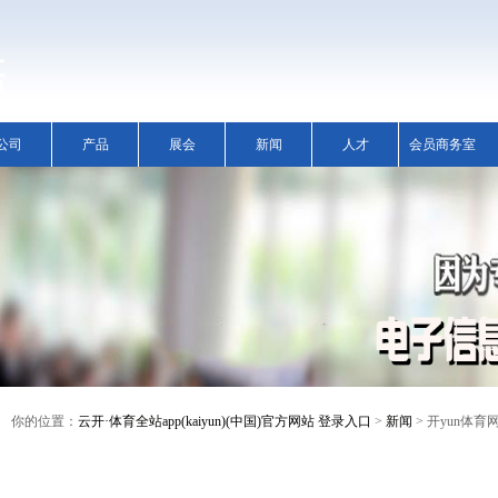
公司
产品
展会
新闻
人才
会员商务室
你的位置：
云开·体育全站app(kaiyun)(中国)官方网站 登录入口
>
新闻
> 开yun体