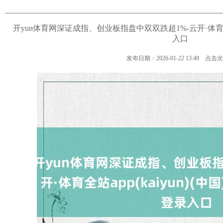
开yun体育网深证成指、创业板指盘中双双跌超1%-云开·体育全站a
入口
发布日期：2026-01-22 13:49 点击