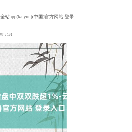
pp(kaiyun)(中国)官方网站 登录
次数：131