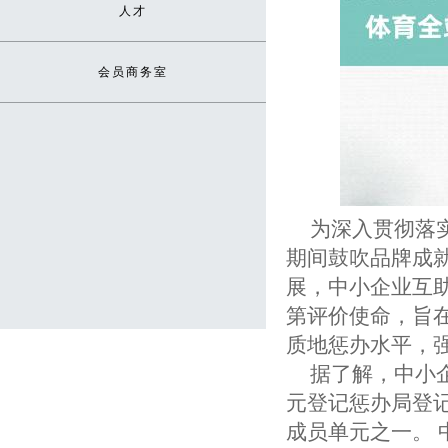
人才
会员商务室
为深入贯彻落
期间鼓吹品牌成
展，中小企业互助
第评价使命，旨
质地惩办水平，
据了解，中小企
元登记惩办局登
成员单元之一。 