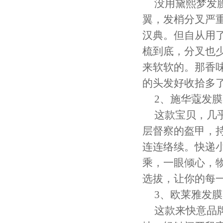
没用黛熙梦发
翼，发梢分叉严
汉典。但自从用
梳到底，分叉也
来软软的。那香
的头发好收拾多
2、施华蔻发膜
这款宝贝，几
层督察的盔甲，
连连络续。快递
乘，一眼倾心，
选拔，让你的每
3、欧莱雅发膜
这款来快意品