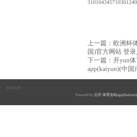
3101043457103
上一篇：
欧洲杯体育
国)官方网站 登
下一篇：
开yun
app(kaiyun)
友情链接：
Powered by
云开·体育全站app(kaiyu