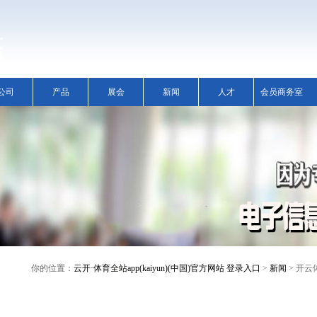
公司
产品
展会
新闻
人才
会员商务室
你的位置：
云开·体育全站app(kaiyun)(中国)官方网站 登录入口
>
新闻
> 开