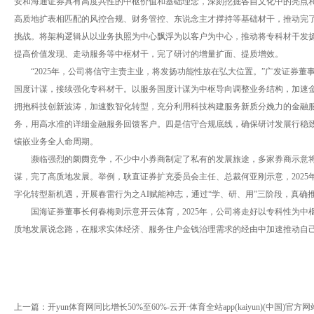
安和海通证券具有高度共性的中枢价值和基础理念，深刻挖掘各自文化中的亮点
高质地扩表相匹配的风控合规、财务管控、东说念主才撑持等基础材干，推动完
挑战。将架构逻辑从以业务执照为中心飘浮为以客户为中心，推动将专科材干发
提高价值发现、走动服务等中枢材干，完了研讨的增量扩面、提质增效。
“2025年，公司将信守主责主业，将发扬功能性放在弘大位置。”广发证券
国度计谋，接续强化专科材干。以服务国度计谋为中枢导向调整业务结构，加速
拥抱科技创新波涛，加速数智化转型，充分利用科技构建服务新质分娩力的金融
务，用高水准的详细金融服务回馈客户。四是信守合规底线，确保研讨发展行稳
镶嵌业务全人命周期。
濒临强烈的阛阓竞争，不少中小券商制定了私有的发展旅途，多家券商示意
谋，完了高质地发展。举例，耿直证券扩充委员会主任、总裁何亚刚示意，202
字化转型新机遇，开展春雷行为之AI赋能神志，通过“学、研、用”三阶段，真确
国海证券董事长何春梅则示意开云体育，2025年，公司将走好以专科性为
质地发展说念路，在服求实体经济、服务住户金钱治理需求的经由中加速推动自
上一篇：
开yun体育网同比增长50%至60%-云开·体育全站app(kaiyun)(中国)官方