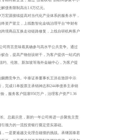
专精特新企业；通过“投银联动”协助60多家中小
解债务限制高出1.6万亿元。
，申万宏源接续提高对当代化产业体系的服务水平，
终资产竖立，上线数智化金钱治理平台“申财有
推动跨境商品互换走动链路修复，上线自研机构客户
公司而言意味着真确参与高水平公共竞争。通过
务蚁合，提高产物创设材干，为客户提供一站式的
贮纽约、伦敦、新加坡等海外金融中心，为客户提
的阛阓竞争力。中泰证券董事长王洪在致辞中示
完成11单股票主承销神志和244单债券主承销
，服务客户阻塞950万户，治理客户资产1.36
董事长、总裁示意，新的一年公司将进一步聚焦主责
阓引颈力的一流投资银行奠定坚实基础。
逾越，一是要逾越文化理念碰撞的挑战。承继国泰君