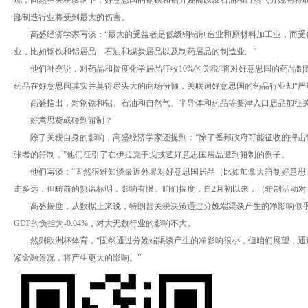
现，固然在关税影响下，好意思国的钢铁和铝分娩商以及石油和自然气分娩商将
鄙制造行业将受到最大的伤害。
高盛经济学家写谈：“最大的受益者是低级钢铝制造业和原材料加工业，而受
业，比如钢铁和铝居品、石油和煤炭居品以及制药居品的制造业。”
他们补充说，对药品和揣度化学居品征收10%的关税“将对好意思国的药品制
药品在好意思国其实并莫得尽头大的商场份额，关联词好意思国的药品行业却“严
高盛指出，对钢铁和铝、石油和自然气、半导体和药品等要津入口居品加征
好意思货或碰到箝制？
除了关税自身的影响，高盛经济学家还提到：“除了番邦政府可能征收的抨击
张者的箝制，”他们征引了在伊拉克干戈技艺好意思国居品遭到箝制的例子。
他们写谈：“固然很难知谈最近外界对好意思国居品（比如加拿大箝制好意思
走多远，但畴前的熟谙标明，影响有限。咱们揣度，自2月初以来，（箝制活动对）好
高盛揣度，从数据上来说，特朗普关税决策通过分娩端渠谈产生的净影响似乎不
GDP的负担为-0.04%，对大无数行业的影响不大。
然则欧洲杯体育，“固然通过分娩端渠谈产生的净影响很小，但咱们展望，通
紧金融景况，将产生更大的影响。”