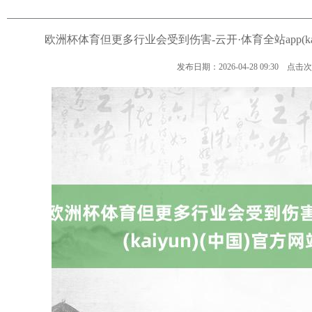
欧洲杯体育但更多行业会受到伤害-云开·体育全站app(kai
发布日期：2026-04-28 09:30 点击