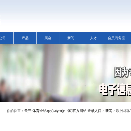
公司
产品
展会
新闻
人才
会员商务室
你的位置：
云开·体育全站app(kaiyun)(中国)官方网站 登录入口
>
新闻
> 欧洲杯体