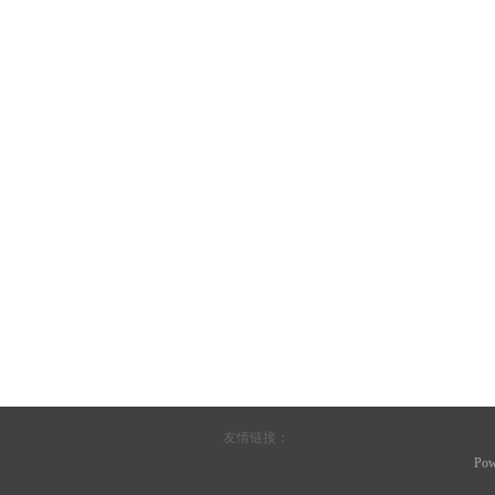
友情链接：
Pow