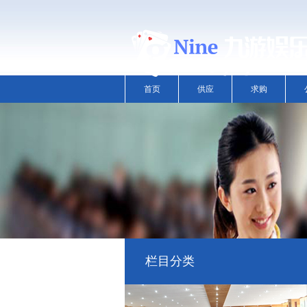
首页
供应
求购
栏目分类