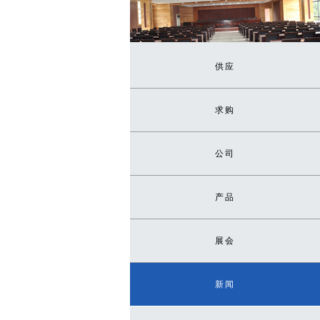
供应
求购
公司
产品
展会
新闻