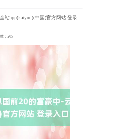
pp(kaiyun)(中国)官方网站 登录
次数：205