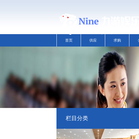
首页
供应
求购
栏目分类