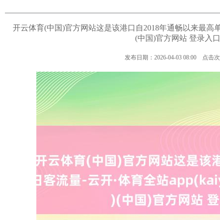
开云体育(中国)官方网站这是该港口自2018年通畅以来最高单日客流
(中国)官方网站 登录入
发布日期：2026-04-03 08:00 点击