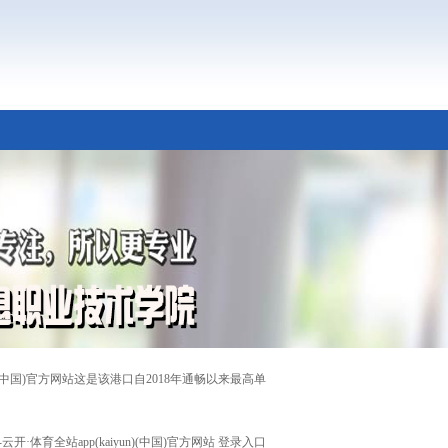
(中国)官方网站这是该港口自2018年通畅以来最高单
云开·体育全站app(kaiyun)(中国)官方网站 登录入口