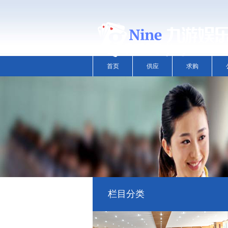
首页
供应
求购
栏目分类