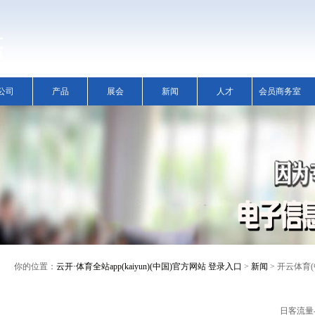
公司
产品
展会
新闻
人才
会员商务室
你的位置：
云开·体育全站app(kaiyun)(中国)官方网站 登录入口
>
新闻
> 开云体育
日客流量-