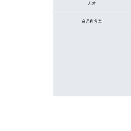
人才
会员商务室