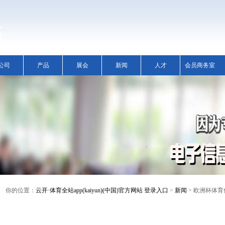
公司
产品
展会
新闻
人才
会员商务室
你的位置：
云开·体育全站app(kaiyun)(中国)官方网站 登录入口
>
新闻
> 欧洲杯体育似